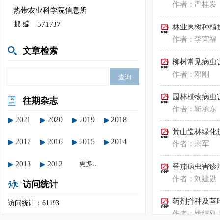
作者：严桂发
热带农业科学院信息所
邮 编 571737
林业果树种植
作者：李宜福
文章检索
柳树常见病虫
作者：邓刚
园林植物病虫
往期杂志
作者：靳承东
2021
2020
2019
2018
荒山造林绿化
2017
2016
2015
2014
作者：宋军
2013
2012
更多..
番茄病虫害诊
作者：刘建勋
访问统计
药剂拌种及茎
访问统计：61193
作者：姚继刚 