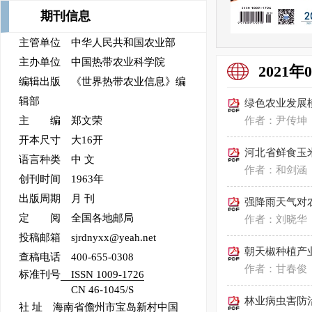
期刊信息
主管单位 中华人民共和国农业部
主办单位 中国热带农业科学院
2021年
编辑出版 《世界热带农业信息》编
辑部
绿色农业发展
主 编 郑文荣
作者：尹传坤
开本尺寸 大16开
河北省鲜食玉
语言种类 中 文
作者：和剑涵
创刊时间 1963年
出版周期 月 刊
强降雨天气对
定 阅 全国各地邮局
作者：刘晓华
投稿邮箱 sjrdnyxx@yeah.net
朝天椒种植产
查稿电话 400-655-0308
作者：甘春俊
标准刊号
ISSN 1009-1726
CN 46-1045/S
林业病虫害防
社 址 海南省儋州市宝岛新村中国