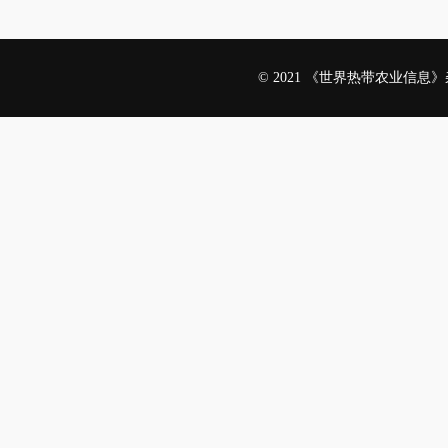
食用百合栽培
© 2021 《世界热带农业信
作者：叶万存
高产玉米种植
作者：周阳
2020年山西
作者：贺振东
草地贪夜蛾对
作者：鲁定国
脐橙无公害栽
作者：张文志
水稻病虫害防
作者：谭溪兵